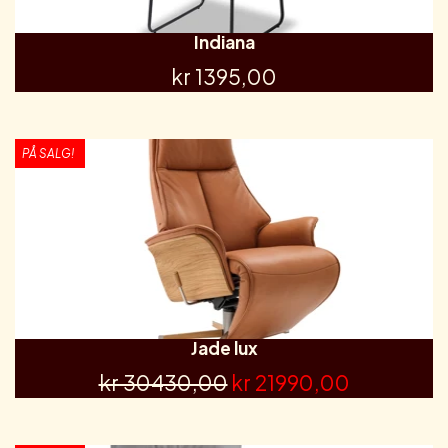
Indiana
kr 1395,00
PÅ SALG!
Jade lux
kr 30430,00
kr 21990,00