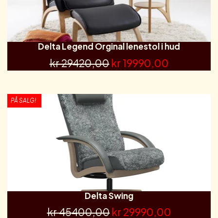
Delta Legend Orginal lenestol i hud
kr 29420,00
kr 19990,00
PÅ SALG!
Delta Swing
kr 45400,00
kr 29990,00