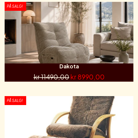
PÅ SALG!
Dakota
kr 11490,00
kr 8990,00
PÅ SALG!