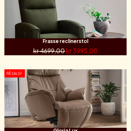
Frasse reclinerstol
kr 4699,00
kr 3995,00
PÅ SALG!
Gloria Lux