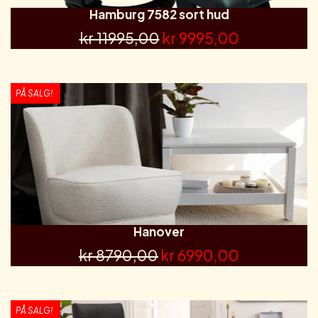
Hamburg 7582 sort hud
kr 11995,00
kr 9995,00
PÅ SALG!
Hanover
kr 8790,00
kr 6990,00
PÅ SALG!