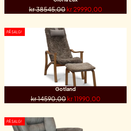
kr 38545,00
kr 29990,00
PÅ SALG!
Gotland
kr 14590,00
kr 11990,00
PÅ SALG!