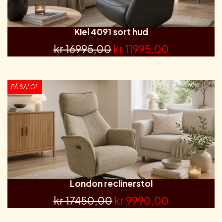
Kiel 4091 sort hud
kr 16995,00
kr 11995,00
PÅ SALG!
London reclinerstol
kr 17450,00
kr 9990,00