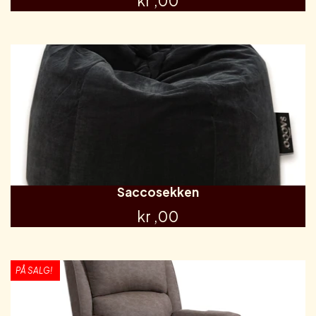
kr ,00
Saccosekken
kr ,00
PÅ SALG!