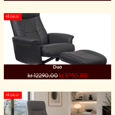
PÅ SALG!
Duo
kr 12290,00
kr 9750,00
PÅ SALG!