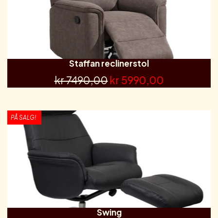
Staffan reclinerstol
kr 7490,00
kr 5990,00
PÅ SALG!
Swing