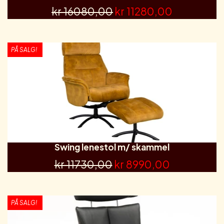
kr 16080,00
kr 11280,00
PÅ SALG!
Swing lenestol m/ skammel
kr 11730,00
kr 8990,00
PÅ SALG!