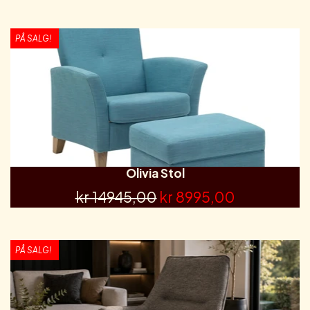
PÅ SALG!
Olivia Stol
kr 14945,00
kr 8995,00
PÅ SALG!