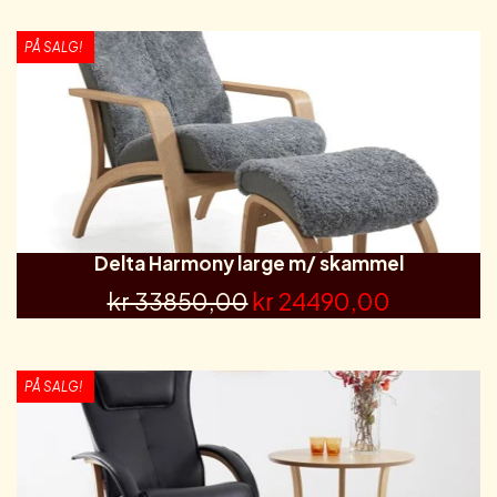
PÅ SALG!
Delta Harmony large m/ skammel
kr 33850,00
kr 24490,00
PÅ SALG!