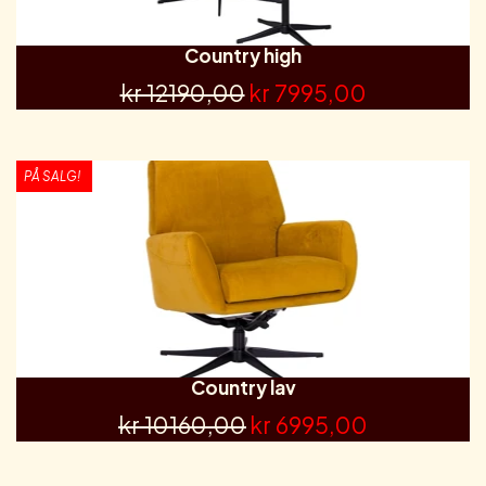
Country high
kr 12190,00
kr 7995,00
PÅ SALG!
Country lav
kr 10160,00
kr 6995,00