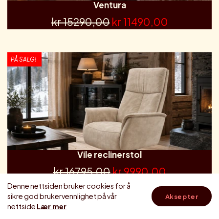
Ventura
kr 15290,00
kr 11490,00
PÅ SALG!
Vile reclinerstol
kr 16795,00
kr 9990,00
Denne nettsiden bruker cookies for å
sikre god brukervennlighet på vår
Aksepter
nettside
Lær mer