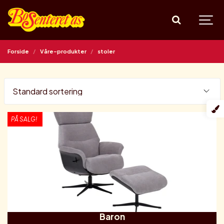
Forside
Våre-produkter
stoler
PÅ SALG!
Baron