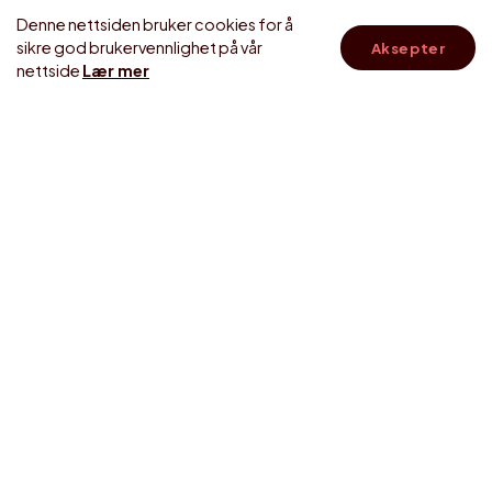
Denne nettsiden bruker cookies for å
sikre god brukervennlighet på vår
Aksepter
nettside
Lær mer
skroll
til
topp
Svane Zierra Plus Kontinentalseng