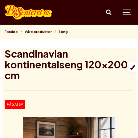
Forside
Våre produkter
Seng
Scandinavian
kontinentalseng 120x200
cm
PÅ SALG!