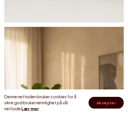
Denne nettsiden bruker cookies for å
sikre god brukervennlighet på vår
Aksepter
skroll
nettside
Lær mer
til
topp