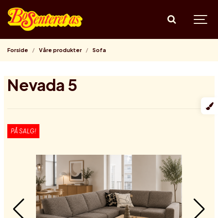
Forside
Våre produkter
Sofa
Nevada 5
PÅ SALG!