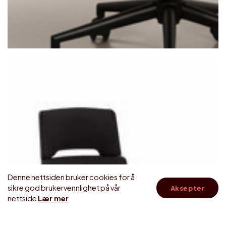
Denne nettsiden bruker cookies for å
sikre god brukervennlighet på vår
Aksepter
skroll
nettside
Lær mer
til
topp