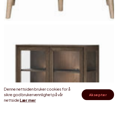
Denne nettsiden bruker cookies for å
sikre god brukervennlighet på vår
Aksepter
skroll
nettside
Lær mer
til
topp