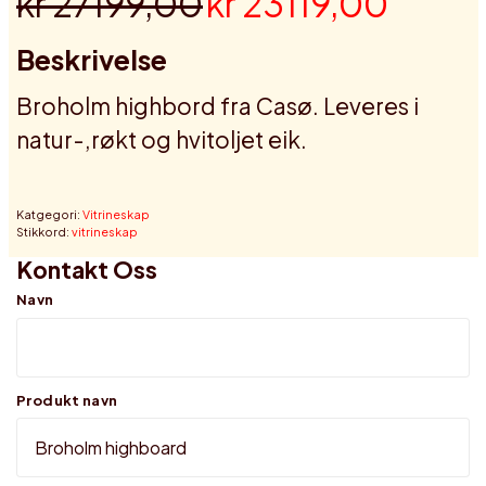
kr 27199,00
kr 23119,00
Beskrivelse
Broholm highbord fra Casø. Leveres i
natur-,røkt og hvitoljet eik.
Katgegori:
Vitrineskap
Stikkord:
vitrineskap
Kontakt Oss
Navn
Produkt navn